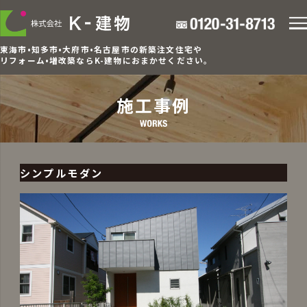
東海市•知多市•大府市•名古屋市の新築注文住宅や
リフォーム•増改築ならK-建物におまかせください。
施工事例
シンプルモダン