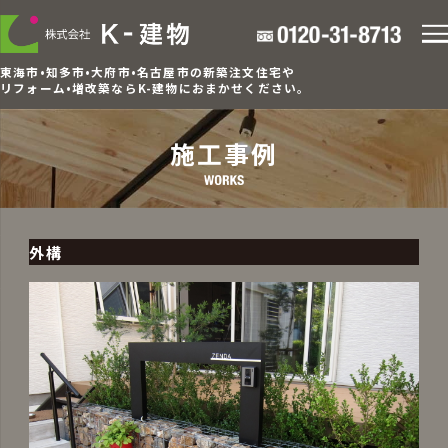
東海市•知多市•大府市•名古屋市の新築注文住宅や
リフォーム•増改築ならK-建物におまかせください。
施工事例
外構