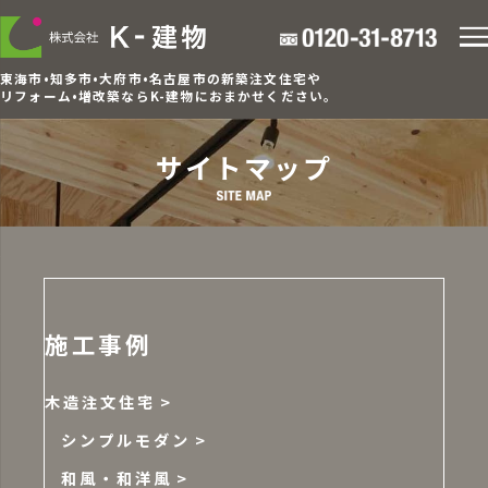
東海市•知多市•大府市•名古屋市の新築注文住宅や
リフォーム•増改築ならK-建物におまかせください。
サイトマップ
施工事例
木造注文住宅
シンプルモダン
和風・和洋風