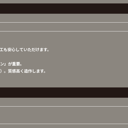
工も安心していただけます。
ン」が重要。
）。質感高く造作します。