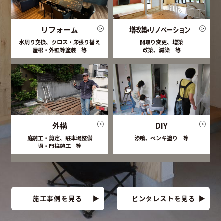
リフォーム
増改築•リノベーション
水周り交換、クロス・床張り替え
間取り変更、増築
屋根・外壁等塗装 等
改築、減築 等
外構
DIY
庭施工・剪定、駐車場整備
漆喰、ペンキ塗り 等
塀・門柱施工 等
施工事例を見る
ピンタレストを見る