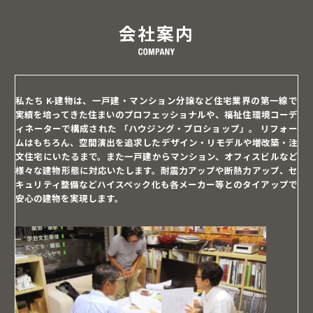
View on Facebook
·
Share
会社案内
株式会社k－建物
3 years ago
私たち K-建物は、一戸建・マンション分譲など
住宅業界の第一線で
今年はやるそうです。多度大社の提灯祭り。提灯がこれに代わる
実績を培ってきた住まいのプロフェッショナルや、
福祉住環境コーデ
とか？本に地域密着型のお祭りで、2日間の夜はイベントに参拝
ィネーターで構成された 「ハウジング・プロショップ」。
リフォー
客がいっぱい。なかなかに風情がある。
ムはもちろん、空間演出を追求したデザイン・リモデルや
増改築・注
Photo
文住宅にいたるまで。また一戸建からマンション、
オフィスビルなど
様々な建物形態に対応いたします。
耐震力アップや断熱力アップ、セ
View on Facebook
·
Share
キュリティ整備などハイスペック化も
各メーカー等とのタイアップで
安心の建物を実現します。
株式会社k－建物
4 years ago
What Is a Virtual Info Room? | 株式会社K-建物
dlvr.it
ホーム > お知らせ > What Is a Virtual Info Room? What Is
a Virtual Info Room? 2022.08.24 Virtual Data Rooms
(VDRs) are tools that allow you to talk about and