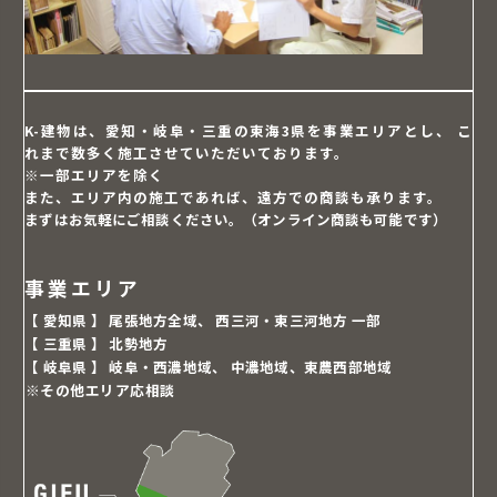
manage data with exterior parties. ...
View on Facebook
·
Share
K-建物は、愛知・岐阜・三重の東海3県を事業エリアとし、
こ
れまで数多く施工させていただいております。
※一部エリアを除く
また、エリア内の施工であれば、遠方での商談も承ります。
まずはお気軽にご相談ください。（オンライン商談も可能です）
事業エリア
【 愛知県 】
尾張地方全域、
西三河・東三河地方 一部
【 三重県 】
北勢地方
【 岐阜県 】
岐阜・西濃地域、
中濃地域、東農西部地域
※その他エリア応相談