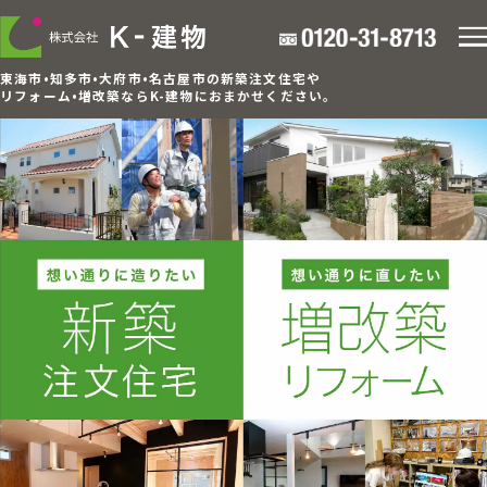
東海市•知多市•大府市•名古屋市の新築注文住宅や
リフォーム•増改築ならK-建物におまかせください。