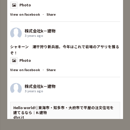
Photo
View on Facebook
·
Share
株式会社k－建物
3 years ago
シャキーン 潮干狩り新兵器。今年はこれで岩場のアサリを獲る
ぞ！
Photo
View on Facebook
·
Share
株式会社k－建物
3 years ago
Hello world! | 東海市・知多市・大府市で平屋の注文住宅を
建てるなら｜K-建物
dlvr.it
Welcome to WordPress. This is your first post. Edit or
delete it, then start writing!